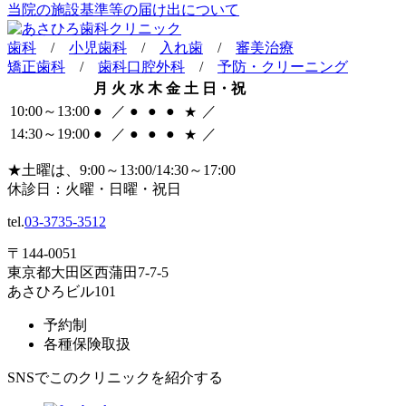
当院の施設基準等の届け出について
歯科
/
小児歯科
/
入れ歯
/
審美治療
矯正歯科
/
歯科口腔外科
/
予防・クリーニング
月
火
水
木
金
土
日・祝
10:00～13:00
●
／
●
●
●
／
★
14:30～19:00
●
／
●
●
●
／
★
★
土曜は、9:00～13:00/14:30～17:00
休診日：火曜・日曜・祝日
tel.
03-3735-3512
〒144-0051
東京都大田区西蒲田7-7-5
あさひろビル101
予約制
各種保険取扱
SNSでこのクリニックを紹介する