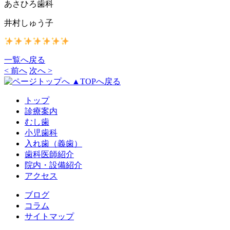
あさひろ歯科
井村しゅう子
一覧へ戻る
< 前へ
次へ >
▲TOPへ戻る
トップ
診療案内
むし歯
小児歯科
入れ歯（義歯）
歯科医師紹介
院内・設備紹介
アクセス
ブログ
コラム
サイトマップ