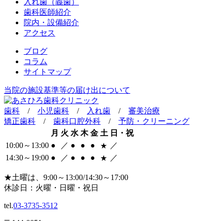
入れ歯（義歯）
歯科医師紹介
院内・設備紹介
アクセス
ブログ
コラム
サイトマップ
当院の施設基準等の届け出について
歯科
/
小児歯科
/
入れ歯
/
審美治療
矯正歯科
/
歯科口腔外科
/
予防・クリーニング
月
火
水
木
金
土
日・祝
10:00～13:00
●
／
●
●
●
／
★
14:30～19:00
●
／
●
●
●
／
★
★
土曜は、9:00～13:00/14:30～17:00
休診日：火曜・日曜・祝日
tel.
03-3735-3512