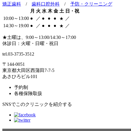
矯正歯科
/
歯科口腔外科
/
予防・クリーニング
月
火
水
木
金
土
日・祝
10:00～13:00
●
／
●
●
●
／
★
14:30～19:00
●
／
●
●
●
／
★
★
土曜は、9:00～13:00/14:30～17:00
休診日：火曜・日曜・祝日
tel.
03-3735-3512
〒144-0051
東京都大田区西蒲田7-7-5
あさひろビル101
予約制
各種保険取扱
SNSでこのクリニックを紹介する