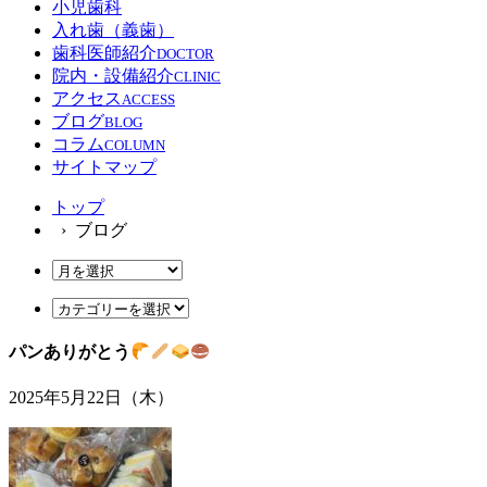
小児歯科
入れ歯（義歯）
歯科医師紹介
DOCTOR
院内・設備紹介
CLINIC
アクセス
ACCESS
ブログ
BLOG
コラム
COLUMN
サイトマップ
トップ
› ブログ
パンありがとう
2025年5月22日（木）