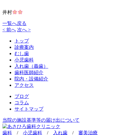
井村
一覧へ戻る
< 前へ
次へ >
トップ
診療案内
むし歯
小児歯科
入れ歯（義歯）
歯科医師紹介
院内・設備紹介
アクセス
ブログ
コラム
サイトマップ
当院の施設基準等の届け出について
歯科
/
小児歯科
/
入れ歯
/
審美治療