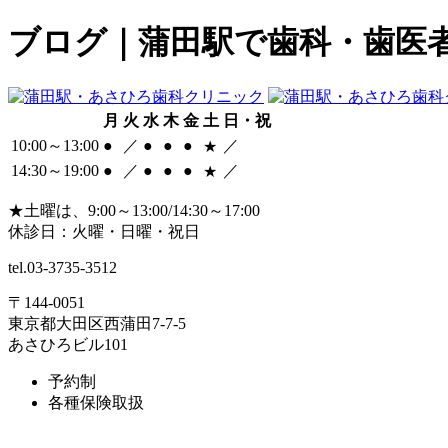
ブログ｜蒲田駅で歯科・歯医
月
火
水
木
金
土
日・祝
10:00～13:00
●
／
●
●
●
／
★
14:30～19:00
●
／
●
●
●
／
★
★
土曜は、9:00～13:00/14:30～17:00
休診日：火曜・日曜・祝日
tel.
03-3735-3512
〒144-0051
東京都大田区西蒲田7-7-5
あさひろビル101
予約制
各種保険取扱